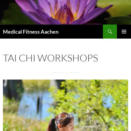
Zum
Inhalt
springen
Suchen
Medical Fitness Aachen
PRIMÄR
MENÜ
TAI CHI WORKSHOPS