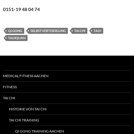
0151-19 48 04 74
QI GONG
SELBSTVERTEIDIGUNG
TAI CHI
TAIJI
TAIJIQUAN
MEDICAL FITNESS AACHEN
FITNESS
TAI CHI
HISTORIE VON TAI CHI
TAI CHI TRAINING
QI GONG TRAINING AACHEN