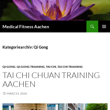
Zum
Inhalt
springen
Suchen
Medical Fitness Aachen
PRIMÄR
MENÜ
Kategoriearchiv: Qi Gong
QI GONG
,
QI GONG TRAINING
,
TAI CHI
,
TAI CHI TRAINING
TAI CHI CHUAN TRAINING
AACHEN
MÄRZ 23, 2026