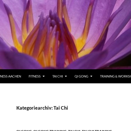
TNESS AACHEN
FITNESS
TAI CHI
QI GONG
TRAINING & WORKS
Kategoriearchiv: Tai Chi