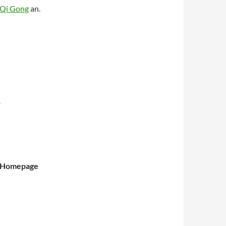
Qi Gong
an.
V
he Homepage