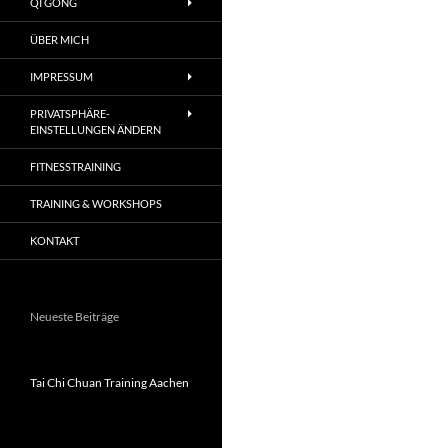
QI GONG
ÜBER MICH
IMPRESSUM
PRIVATSPHÄRE-
EINSTELLUNGEN ÄNDERN
FITNESSTRAINING
TRAINING & WORKSHOPS
KONTAKT
Neueste Beiträge
Tai Chi Chuan Training Aachen