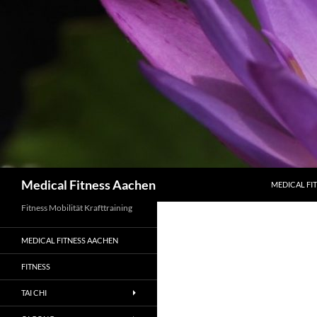
Zum
Inhalt
springen
Suchen
Medical Fitness Aachen
MEDICAL FI
Fitness Mobilität Krafttraining
MEDICAL FITNESS AACHEN
FITNESS
TAI CHI